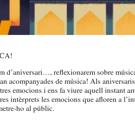
CA!
em d’aniversari…, reflexionarem sobre músic
an acompanyades de música! Als aniversaris, 
stres emocions i ens fa viure aquell instant a
s intèrprets les emocions que afloren a l’in
etre-ho al públic.