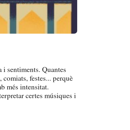
a i sentiments. Quantes
comiats, festes... perquè
mb més intensitat.
terpretar certes músiques i