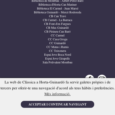
Biblioteca de Montbau - Albert Pérez Baró
Biblioteca d'Horta-Can Mariner
Biblioteca El Carmel - Juan Marsé
Biblioteca Guinardó - Mercè Rodoreda
CB Can Travi
CB Carmel - La Barraca
CB Font d'en Fargues
CB Mas Guinardó
CB Pirineu-Can Baró
CC Carmel
CC Casa Groga
CC Guinardó
CC Matas i Ramis
CC Teixonera
Espai Jove Boca Nord
Espai Jove Girapells
Sala Polivalent Montbau
La web de Clàssica a Horta-Guinardó fa servir galetes pròpies i de
tercers per oferir-te una navegació d'acord als teus hàbits i preferències.
Més informació.
© 2024 Clàssica a Horta-Guinardó
-
Política de privacitat
-
Política de cookies